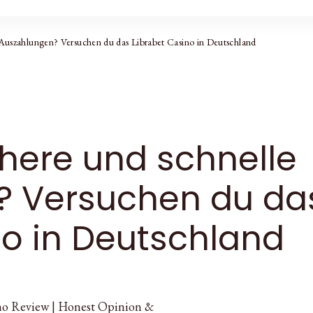
 Auszahlungen? Versuchen du das Librabet Casino in Deutschland
chere und schnelle
? Versuchen du da
no in Deutschland