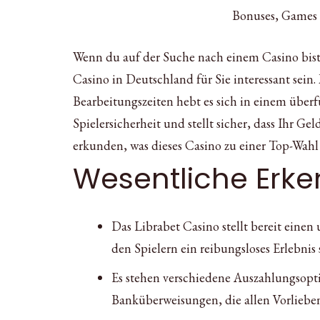
Wenn du auf der Suche nach einem Casino bist,
Casino in Deutschland für Sie interessant sei
Bearbeitungszeiten hebt es sich in einem überf
Spielersicherheit und stellt sicher, dass Ihr Gel
erkunden, was dieses Casino zu einer Top-Wah
Wesentliche Erke
Das Librabet Casino stellt bereit eine
den Spielern ein reibungsloses Erlebnis 
Es stehen verschiedene Auszahlungsopti
Banküberweisungen, die allen Vorliebe