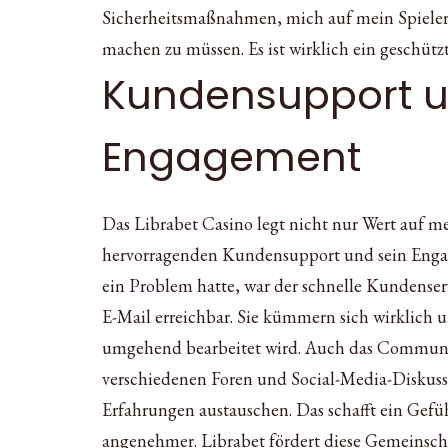
Sicherheitsmaßnahmen, mich auf mein Spielerl
machen zu müssen. Es ist wirklich ein geschützt
Kundensupport 
Engagement
Das Librabet Casino legt nicht nur Wert auf me
hervorragenden Kundensupport und sein Engag
ein Problem hatte, war der schnelle Kundenser
E-Mail erreichbar. Sie kümmern sich wirklich u
umgehend bearbeitet wird. Auch das Communit
verschiedenen Foren und Social-Media-Diskuss
Erfahrungen austauschen. Das schafft ein Gefü
angenehmer. Librabet fördert diese Gemeinsch