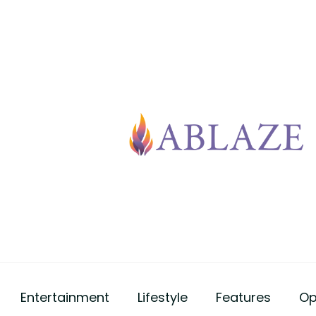
Entertainment
Lifestyle
Features
Op