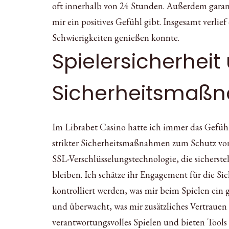
oft innerhalb von 24 Stunden. Außerdem garanti
mir ein positives Gefühl gibt. Insgesamt verlie
Schwierigkeiten genießen konnte.
Spielersicherheit
Sicherheitsmaß
Im Librabet Casino hatte ich immer das Gefühl, 
strikter Sicherheitsmaßnahmen zum Schutz von
SSL-Verschlüsselungstechnologie, die sicherste
bleiben. Ich schätze ihr Engagement für die Sich
kontrolliert werden, was mir beim Spielen ein g
und überwacht, was mir zusätzliches Vertrauen
verantwortungsvolles Spielen und bieten Tools 