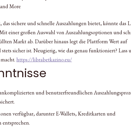
 das sichere und schnelle Auszahlungen bietet, könnte das L
n. Mit einer großen Auswahl von Auszahlungsoptionen und sch
üllten Markt ab. Darüber hinaus legt die Plattform Wert auf
d stets sicher ist. Neugierig, wie das genau funktioniert? Lass 
l macht.
https://librabetkazino.eu/
nntnisse
n unkomplizierten und benutzerfreundlichen Auszahlungsproze
sichert.
onen verfügbar, darunter E-Wallets, Kreditkarten und
n entsprechen.