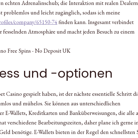
n echten Adrenalinschub; die Interaktion mit realen Dealern
ist problemlos und leicht zugänglich, sodass ich meine
rofiles/company/65150-74
finden kann. Insgesamt verbindet
einer fesselnden Atmosphäre und macht jeden Besuch zu einem
ess und -optionen
Casino gespielt haben, ist der nächste essentielle Schritt di
emlos und mühelos. Sie können aus unterschiedlichen
r E-Wallets, Kreditkarten und Banküberweisungen, die alle a
hat verschiedene Bearbeitungszeiten, daher plane ich gerne 
Geld benötige. E-Wallets bieten in der Regel den schnellsten 