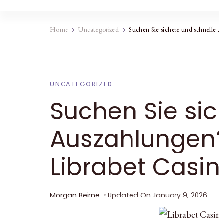
Home
Uncategorized
Suchen Sie sichere und schnelle
UNCATEGORIZED
Suchen Sie si
Auszahlungen
Librabet Casi
Morgan Beirne
Updated On
January 9, 2026