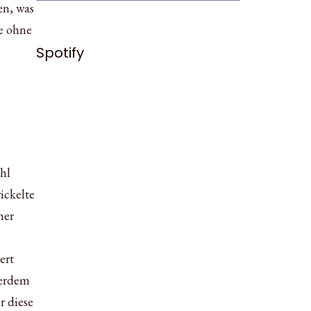
en, was
te ohne
Spotify
ahl
ickelte
her
ert
ßerdem
r diese