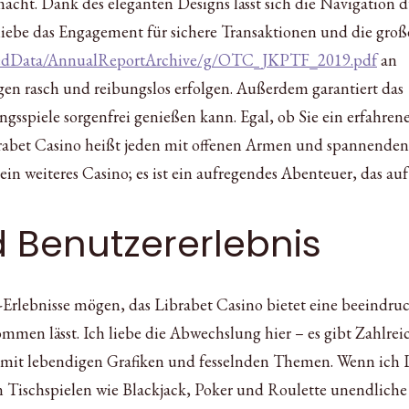
cht. Dank des eleganten Designs lässt sich die Navigation 
liebe das Engagement für sichere Transaktionen und die groß
stedData/AnnualReportArchive/g/OTC_JKPTF_2019.pdf
an
n rasch und reibungslos erfolgen. Außerdem garantiert das
gsspiele sorgenfrei genießen kann. Egal, ob Sie ein erfahren
ibrabet Casino heißt jeden mit offenen Armen und spannenden
in weiteres Casino; es ist ein aufregendes Abenteuer, das auf
 Benutzererlebnis
er-Erlebnisse mögen, das Librabet Casino bietet eine beeindr
men lässt. Ich liebe die Abwechslung hier – es gibt Zahlrei
mit lebendigen Grafiken und fesselnden Themen. Wenn ich 
an Tischspielen wie Blackjack, Poker und Roulette unendliche