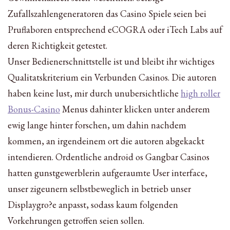
Zufallszahlengeneratoren das Casino Spiele seien bei
Pruflaboren entsprechend eCOGRA oder iTech Labs auf
deren Richtigkeit getestet.
Unser Bedienerschnittstelle ist und bleibt ihr wichtiges
Qualitatskriterium ein Verbunden Casinos. Die autoren
haben keine lust, mir durch unubersichtliche
high roller
Bonus-Casino
Menus dahinter klicken unter anderem
ewig lange hinter forschen, um dahin nachdem
kommen, an irgendeinem ort die autoren abgekackt
intendieren. Ordentliche android os Gangbar Casinos
hatten gunstgewerblerin aufgeraumte User interface,
unser zigeunern selbstbeweglich in betrieb unser
Displaygro?e anpasst, sodass kaum folgenden
Vorkehrungen getroffen seien sollen.