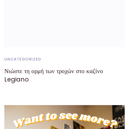
UNCATEGORIZED
Νιώστε τη ορμή των τροχών στο καζίνο
Legiano