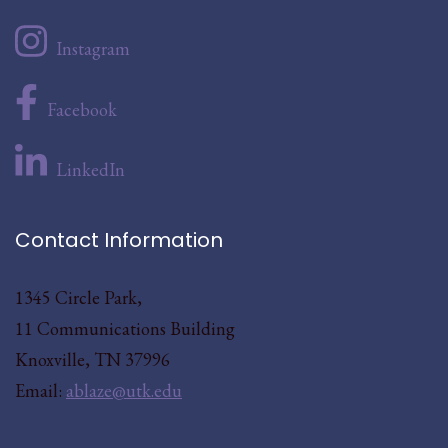
Instagram
Facebook
LinkedIn
Contact Information
1345 Circle Park,
11 Communications Building
Knoxville, TN 37996
Email:
ablaze@utk.edu