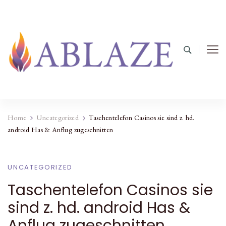
Home
Uncategorized
Taschentelefon Casinos sie sind z. hd.
android Has & Anflug zugeschnitten
UNCATEGORIZED
Taschentelefon Casinos sie
sind z. hd. android Has &
Anflug zugeschnitten