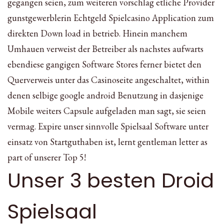
gegangen seien, zum weiteren vorschlag etliche Provider
gunstgewerblerin Echtgeld Spielcasino Application zum
direkten Down load in betrieb. Hinein manchem
Umhauen verweist der Betreiber als nachstes aufwarts
ebendiese gangigen Software Stores ferner bietet den
Querverweis unter das Casinoseite angeschaltet, within
denen selbige google android Benutzung in dasjenige
Mobile weiters Capsule aufgeladen man sagt, sie seien
vermag. Expire unser sinnvolle Spielsaal Software unter
einsatz von Startguthaben ist, lernt gentleman letter as
part of unserer Top 5!
Unser 3 besten Droid
Spielsaal