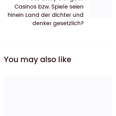
Casinos bzw. Spiele seien
hinein Land der dichter und
denker gesetzlich?
You may also like