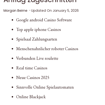
Morgan Beirne
Updated On
January 5, 2026
Google android Casino Software
Top apple iphone Casinos
Spielsaal Zahlungsarten
Menschenahnlicher roboter Casinos
Verbunden Live roulette
Real time Casinos
Neue Casinos 2025
Sinnvolle Online Spielautomaten
Online Blackjack