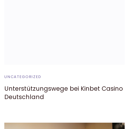
UNCATEGORIZED
Unterstützungswege bei Kinbet Casino
Deutschland