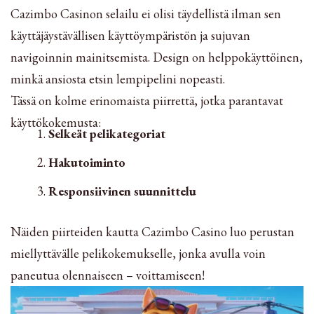
Cazimbo Casinon selailu ei olisi täydellistä ilman sen
käyttäjäystävällisen käyttöympäristön ja sujuvan
navigoinnin mainitsemista. Design on helppokäyttöinen,
minkä ansiosta etsin lempipelini nopeasti.
Tässä on kolme erinomaista piirrettä, jotka parantavat
käyttökokemusta:
Selkeät pelikategoriat
Hakutoiminto
Responsiivinen suunnittelu
Näiden piirteiden kautta Cazimbo Casino luo perustan
miellyttävälle pelikokemukselle, jonka avulla voin
paneutua olennaiseen – voittamiseen!