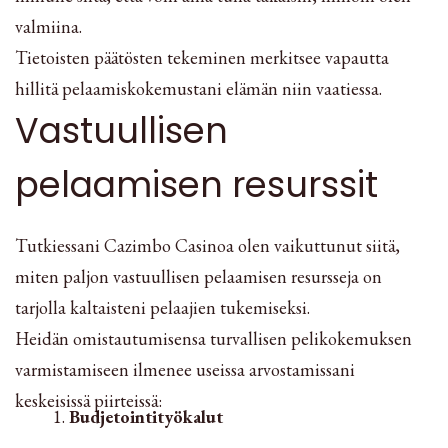
valmiina.
Tietoisten päätösten tekeminen merkitsee vapautta
hillitä pelaamiskokemustani elämän niin vaatiessa.
Vastuullisen
pelaamisen resurssit
Tutkiessani Cazimbo Casinoa olen vaikuttunut siitä,
miten paljon vastuullisen pelaamisen resursseja on
tarjolla kaltaisteni pelaajien tukemiseksi.
Heidän omistautumisensa turvallisen pelikokemuksen
varmistamiseen ilmenee useissa arvostamissani
keskeisissä piirteissä:
Budjetointityökalut