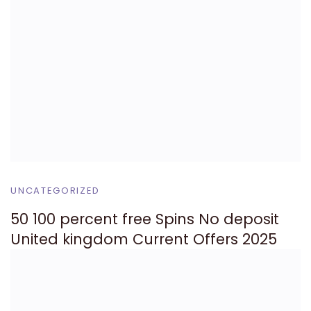
UNCATEGORIZED
50 100 percent free Spins No deposit
United kingdom Current Offers 2025