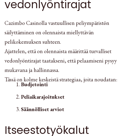
vedonlyöntirajat
Cazimbo Casinolla vastuullisen peliympäristön
säilyttäminen on olennaista miellyttävän
pelikokemuksen suhteen.
Ajattelen, että on olennaista määrittää turvalliset
vedonlyöntirajat taatakseni, että pelaamiseni pysyy
mukavana ja hallinnassa.
Tässä on kolme keskeistä strategiaa, joita noudatan:
Budjetointi
Peliaikarajoitukset
Säännölliset arviot
Itseestotyökalut