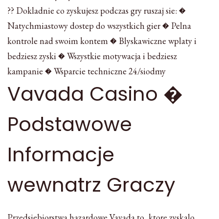
?? Dokladnie co zyskujesz podczas gry ruszaj sie: �
Natychmiastowy dostep do wszystkich gier � Pelna
kontrole nad swoim kontem � Blyskawiczne wplaty i
bedziesz zyski � Wszystkie motywacja i bedziesz
kampanie � Wsparcie techniczne 24/siodmy
Vavada Casino �
Podstawowe
Informacje
wewnatrz Graczy
Przedsiebiorstwa hazardowe Vavada to, ktore zyskalo