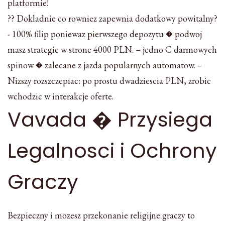
platformie!
?? Dokladnie co rowniez zapewnia dodatkowy powitalny?
- 100% filip poniewaz pierwszego depozytu � podwoj
masz strategie w strone 4000 PLN. – jedno C darmowych
spinow � zalecane z jazda popularnych automatow. –
Nizszy rozszczepiac: po prostu dwadziescia PLN, zrobic
wchodzic w interakcje oferte.
Vavada � Przysiega
Legalnosci i Ochrony
Graczy
Bezpieczny i mozesz przekonanie religijne graczy to