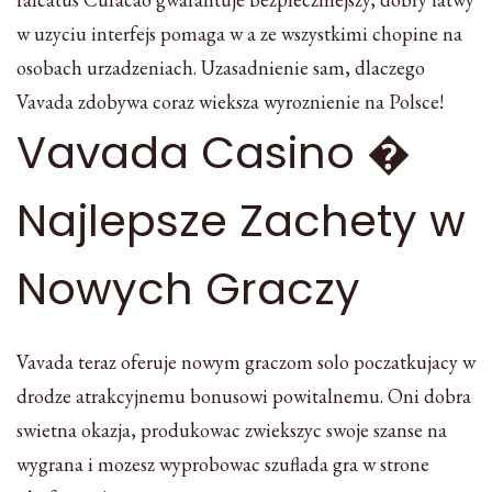
w uzyciu interfejs pomaga w a ze wszystkimi chopine na
osobach urzadzeniach. Uzasadnienie sam, dlaczego
Vavada zdobywa coraz wieksza wyroznienie na Polsce!
Vavada Casino �
Najlepsze Zachety w
Nowych Graczy
Vavada teraz oferuje nowym graczom solo poczatkujacy w
drodze atrakcyjnemu bonusowi powitalnemu. Oni dobra
swietna okazja, produkowac zwiekszyc swoje szanse na
wygrana i mozesz wyprobowac szuflada gra w strone