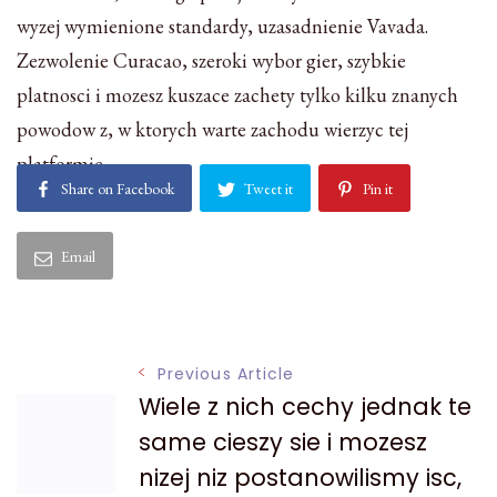
wyzej wymienione standardy, uzasadnienie Vavada.
Zezwolenie Curacao, szeroki wybor gier, szybkie
platnosci i mozesz kuszace zachety tylko kilku znanych
powodow z, w ktorych warte zachodu wierzyc tej
platformie.
Share on Facebook
Tweet it
Pin it
Email
Post
Previous Article
Wiele z nich cechy jednak te
Navigation
same cieszy sie i mozesz
nizej niz postanowilismy isc,