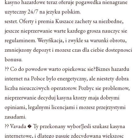
kasyno hazardowe teraz oferuje pogawedka nienagrane
uzyteczny 24/7 na jezyku polskim.
sestet. Oferty i premia Kuszace zachety sa niezbedne,
jeszcze nieprzerwanie warte kazdego grosza nauczyc sie
regulaminem. Weryfikacja, i zwykle sa warunki obrotu,
zmniejszony depozyt i mozesz czas dla ciebie dostepnosci
bonusu.
?? Co do powodow warto opiekowac sie?Biznes hazardu
internet na Polsce bylo energetyczny, ale niestety dobra
liczba nieuczciwych operatorow. Pozbyc sie problemow,
nieprzerwanie decyduj kasyna ktorzy maja dobrymi
opiniami, legalnymi licencjami i mozesz przejrzystymi
zasadami.
?? Vavada � Ty przekonany wybor!Jesli szukasz kasyna
internetowe, i dlatego pasuje zdecydowana wiekszosc