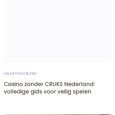
UNCATEGORIZED
Casino zonder CRUKS Nederland:
volledige gids voor veilig spelen