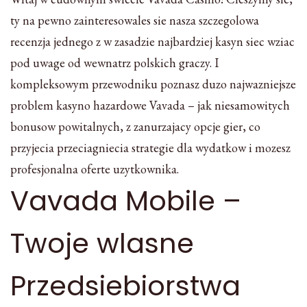
ty na pewno zainteresowales sie nasza szczegolowa
recenzja jednego z w zasadzie najbardziej kasyn siec wziac
pod uwage od wewnatrz polskich graczy. I
kompleksowym przewodniku poznasz duzo najwazniejsze
problem kasyno hazardowe Vavada – jak niesamowitych
bonusow powitalnych, z zanurzajacy opcje gier, co
przyjecia przeciagniecia strategie dla wydatkow i mozesz
profesjonalna oferte uzytkownika.
Vavada Mobile –
Twoje wlasne
Przedsiebiorstwa