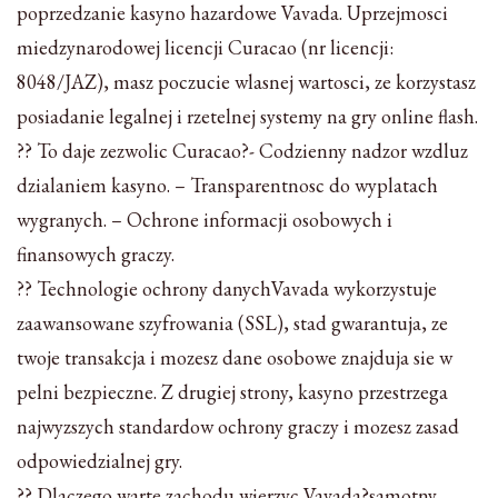
poprzedzanie kasyno hazardowe Vavada. Uprzejmosci
miedzynarodowej licencji Curacao (nr licencji:
8048/JAZ), masz poczucie wlasnej wartosci, ze korzystasz
posiadanie legalnej i rzetelnej systemy na gry online flash.
?? To daje zezwolic Curacao?- Codzienny nadzor wzdluz
dzialaniem kasyno. – Transparentnosc do wyplatach
wygranych. – Ochrone informacji osobowych i
finansowych graczy.
?? Technologie ochrony danychVavada wykorzystuje
zaawansowane szyfrowania (SSL), stad gwarantuja, ze
twoje transakcja i mozesz dane osobowe znajduja sie w
pelni bezpieczne. Z drugiej strony, kasyno przestrzega
najwyzszych standardow ochrony graczy i mozesz zasad
odpowiedzialnej gry.
?? Dlaczego warte zachodu wierzyc Vavada?samotny.