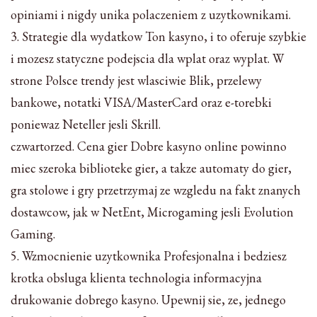
opiniami i nigdy unika polaczeniem z uzytkownikami.
3. Strategie dla wydatkow Ton kasyno, i to oferuje szybkie
i mozesz statyczne podejscia dla wplat oraz wyplat. W
strone Polsce trendy jest wlasciwie Blik, przelewy
bankowe, notatki VISA/MasterCard oraz e-torebki
poniewaz Neteller jesli Skrill.
czwartorzed. Cena gier Dobre kasyno online powinno
miec szeroka biblioteke gier, a takze automaty do gier,
gra stolowe i gry przetrzymaj ze wzgledu na fakt znanych
dostawcow, jak w NetEnt, Microgaming jesli Evolution
Gaming.
5. Wzmocnienie uzytkownika Profesjonalna i bedziesz
krotka obsluga klienta technologia informacyjna
drukowanie dobrego kasyno. Upewnij sie, ze, jednego