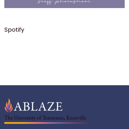
Spotify
The University of Tennessee, Knoxville