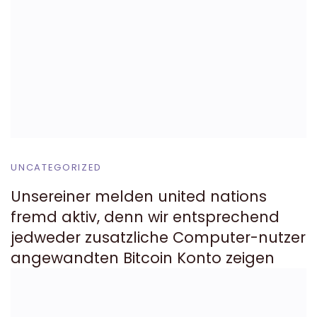
UNCATEGORIZED
Unsereiner melden united nations
fremd aktiv, denn wir entsprechend
jedweder zusatzliche Computer-nutzer
angewandten Bitcoin Konto zeigen