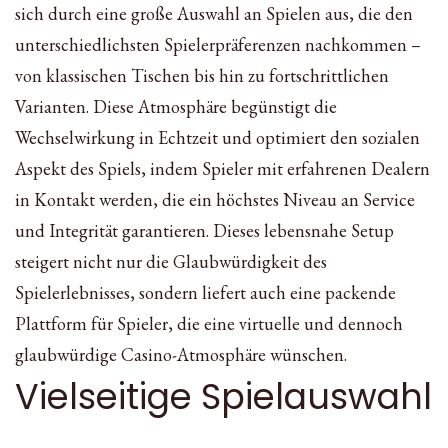
sich durch eine große Auswahl an Spielen aus, die den
unterschiedlichsten Spielerpräferenzen nachkommen –
von klassischen Tischen bis hin zu fortschrittlichen
Varianten. Diese Atmosphäre begünstigt die
Wechselwirkung in Echtzeit und optimiert den sozialen
Aspekt des Spiels, indem Spieler mit erfahrenen Dealern
in Kontakt werden, die ein höchstes Niveau an Service
und Integrität garantieren. Dieses lebensnahe Setup
steigert nicht nur die Glaubwürdigkeit des
Spielerlebnisses, sondern liefert auch eine packende
Plattform für Spieler, die eine virtuelle und dennoch
glaubwürdige Casino-Atmosphäre wünschen.
Vielseitige Spielauswahl