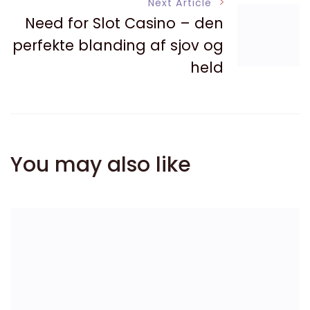
Next Article
Need for Slot Casino – den
perfekte blanding af sjov og
held
You may also like