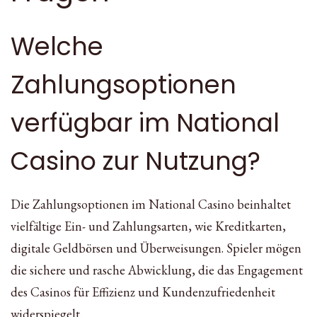
Welche
Zahlungsoptionen
verfügbar im National
Casino zur Nutzung?
Die Zahlungsoptionen im National Casino beinhaltet
vielfältige Ein- und Zahlungsarten, wie Kreditkarten,
digitale Geldbörsen und Überweisungen. Spieler mögen
die sichere und rasche Abwicklung, die das Engagement
des Casinos für Effizienz und Kundenzufriedenheit
widerspiegelt.