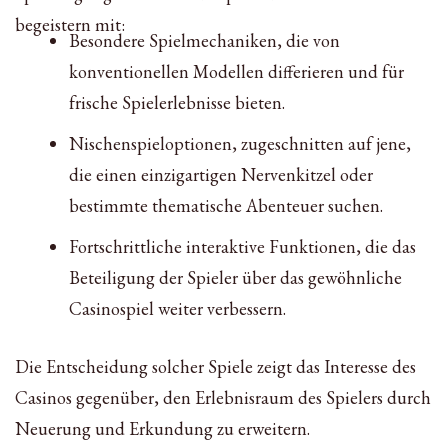
begeistern mit:
Besondere Spielmechaniken, die von
konventionellen Modellen differieren und für
frische Spielerlebnisse bieten.
Nischenspieloptionen, zugeschnitten auf jene,
die einen einzigartigen Nervenkitzel oder
bestimmte thematische Abenteuer suchen.
Fortschrittliche interaktive Funktionen, die das
Beteiligung der Spieler über das gewöhnliche
Casinospiel weiter verbessern.
Die Entscheidung solcher Spiele zeigt das Interesse des
Casinos gegenüber, den Erlebnisraum des Spielers durch
Neuerung und Erkundung zu erweitern.