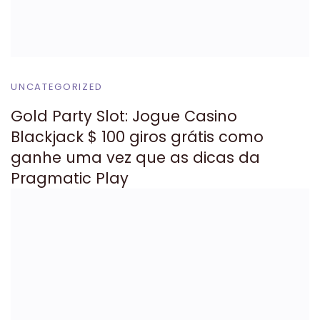
UNCATEGORIZED
Gold Party Slot: Jogue Casino
Blackjack $ 100 giros grátis como
ganhe uma vez que as dicas da
Pragmatic Play