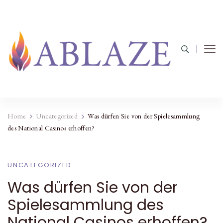
Home
Uncategorized
Was dürfen Sie von der Spielesammlung
des National Casinos erhoffen?
UNCATEGORIZED
Was dürfen Sie von der
Spielesammlung des
National Casinos erhoffen?