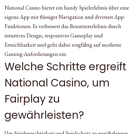
National Casino bietet ein handy Spielerlebnis über eine
eigene App mit flüssiger Navigation und diversen App-
Funktionen. Es verbessert das Benutzererlebnis durch
intuitives Design, responsives Gameplay und
Erreichbarkeit und geht dabei sorgfältig auf moderne
Gaming-Anforderungen ein.
Welche Schritte ergreift
National Casino, um
Fairplay zu
gewährleisten?
Um Spielgerechtigkeit und Spielschutz zu gewährleisten,