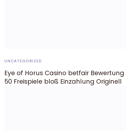
UNCATEGORIZED
Eye of Horus Casino betfair Bewertung
50 Freispiele bloß Einzahlung Originell