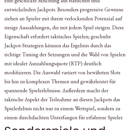
eine geschickte Mischung aus statischen und
entwickelnden Jackpots. Besonders progressive Gewinne
ziehen an Spieler mit ihrem verlockenden Potenzial auf
riesige Auszahlungen, die mit jedem Spiel steigen. Diese
Eigenschaft erfordert taktisches Spielen; geschulte
Jackpot-Strategien können das Ergebnis durch das
richtige Timing der Setzungen und die Wahl von Spielen
mit idealer Auszahlungsquote (RTP) deutlich
modifizieren. Die Auswahl variiert von bewährten Slots
bis hin zu komplexen Themen und gewährleistet für
spannende Spielerlebnisse. Außerdem macht der
taktische Aspekt der Teilnahme an diesen Jackpots das
Spielerlebnis nicht nur zu einem Wettspiel, sondern zu
einem durchdachten Unterfangen für erfahrene Spieler.