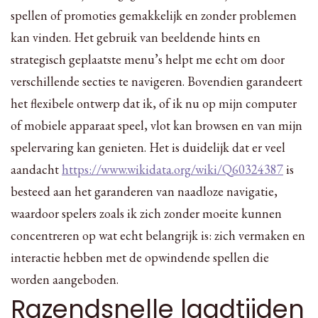
spellen of promoties gemakkelijk en zonder problemen
kan vinden. Het gebruik van beeldende hints en
strategisch geplaatste menu’s helpt me echt om door
verschillende secties te navigeren. Bovendien garandeert
het flexibele ontwerp dat ik, of ik nu op mijn computer
of mobiele apparaat speel, vlot kan browsen en van mijn
spelervaring kan genieten. Het is duidelijk dat er veel
aandacht
https://www.wikidata.org/wiki/Q60324387
is
besteed aan het garanderen van naadloze navigatie,
waardoor spelers zoals ik zich zonder moeite kunnen
concentreren op wat echt belangrijk is: zich vermaken en
interactie hebben met de opwindende spellen die
worden aangeboden.
Razendsnelle laadtijden