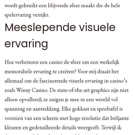
wordt gebruikt een blijvende sfeer maakt die de hele
spelervaring verrijkt.
Meeslepende visuele
ervaring
Hoe verbeteren een casino de sfeer om een werkelijk
memorabele ervaring te creëren? Voor mij draait het
allemaal om de fascinerende visuele ervaring in casino’s
zoals Winny Casino. De state-of-the-art graphics zijn niet
alleen opvallend; ze zuigen je mee in een wereld vol
spanning en aantrekking. Elke gokkast en speeltafel is
voorzien van een scherm met hoge resolutie dat briljante
kleuren en gedetailleerde details weergeeft. Terwijl ik