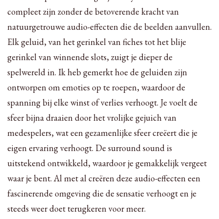
compleet zijn zonder de betoverende kracht van
natuurgetrouwe audio-effecten die de beelden aanvullen.
Elk geluid, van het gerinkel van fiches tot het blije
gerinkel van winnende slots, zuigt je dieper de
spelwereld in. Ik heb gemerkt hoe de geluiden zijn
ontworpen om emoties op te roepen, waardoor de
spanning bij elke winst of verlies verhoogt. Je voelt de
sfeer bijna draaien door het vrolijke gejuich van
medespelers, wat een gezamenlijke sfeer creëert die je
eigen ervaring verhoogt. De surround sound is
uitstekend ontwikkeld, waardoor je gemakkelijk vergeet
waar je bent. Al met al creëren deze audio-effecten een
fascinerende omgeving die de sensatie verhoogt en je
steeds weer doet terugkeren voor meer.