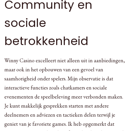
Community en
sociale
betrokkenheid
Winny Casino excelleert niet alleen uit in aanbiedingen,
maar ook in het opbouwen van een gevoel van
saamhorigheid onder spelers. Mijn observatie is dat
interactieve functies zoals chatkamers en sociale
evenementen de speelbeleving meer verbonden maken.
Je kunt makkelijk gesprekken starten met andere
deelnemers en adviezen en tactieken delen terwijl je
geniet van je favoriete games. Ik heb opgemerkt dat