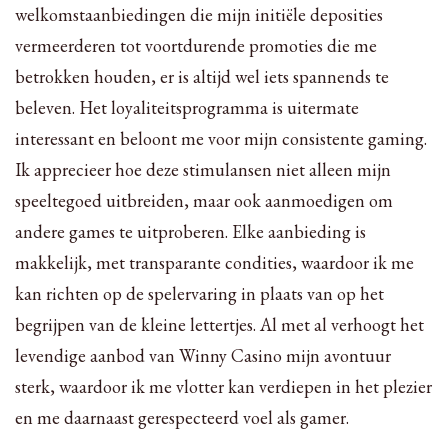
welkomstaanbiedingen die mijn initiële deposities
vermeerderen tot voortdurende promoties die me
betrokken houden, er is altijd wel iets spannends te
beleven. Het loyaliteitsprogramma is uitermate
interessant en beloont me voor mijn consistente gaming.
Ik apprecieer hoe deze stimulansen niet alleen mijn
speeltegoed uitbreiden, maar ook aanmoedigen om
andere games te uitproberen. Elke aanbieding is
makkelijk, met transparante condities, waardoor ik me
kan richten op de spelervaring in plaats van op het
begrijpen van de kleine lettertjes. Al met al verhoogt het
levendige aanbod van Winny Casino mijn avontuur
sterk, waardoor ik me vlotter kan verdiepen in het plezier
en me daarnaast gerespecteerd voel als gamer.