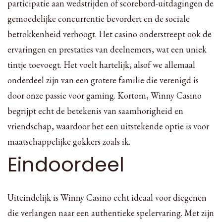
participatie aan wedstrijden of scorebord-uitdagingen de
gemoedelijke concurrentie bevordert en de sociale
betrokkenheid verhoogt. Het casino onderstreept ook de
ervaringen en prestaties van deelnemers, wat een uniek
tintje toevoegt. Het voelt hartelijk, alsof we allemaal
onderdeel zijn van een grotere familie die verenigd is
door onze passie voor gaming. Kortom, Winny Casino
begrijpt echt de betekenis van saamhorigheid en
vriendschap, waardoor het een uitstekende optie is voor
maatschappelijke gokkers zoals ik.
Eindoordeel
Uiteindelijk is Winny Casino echt ideaal voor diegenen
die verlangen naar een authentieke spelervaring. Met zijn