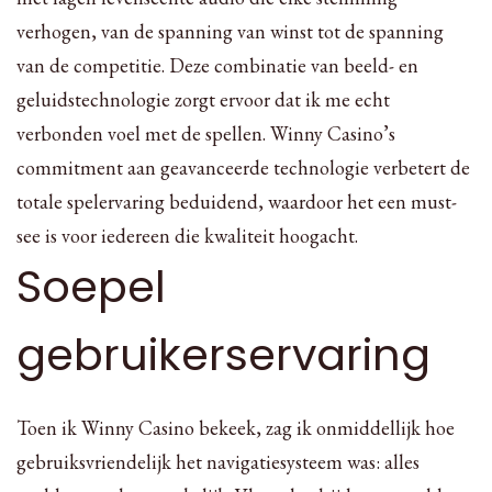
verhogen, van de spanning van winst tot de spanning
van de competitie. Deze combinatie van beeld- en
geluidstechnologie zorgt ervoor dat ik me echt
verbonden voel met de spellen. Winny Casino’s
commitment aan geavanceerde technologie verbetert de
totale spelervaring beduidend, waardoor het een must-
see is voor iedereen die kwaliteit hoogacht.
Soepel
gebruikerservaring
Toen ik Winny Casino bekeek, zag ik onmiddellijk hoe
gebruiksvriendelijk het navigatiesysteem was: alles