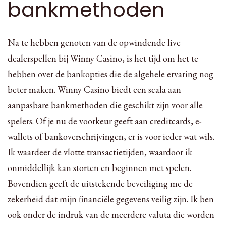
bankmethoden
Na te hebben genoten van de opwindende live
dealerspellen bij Winny Casino, is het tijd om het te
hebben over de bankopties die de algehele ervaring nog
beter maken. Winny Casino biedt een scala aan
aanpasbare bankmethoden die geschikt zijn voor alle
spelers. Of je nu de voorkeur geeft aan creditcards, e-
wallets of bankoverschrijvingen, er is voor ieder wat wils.
Ik waardeer de vlotte transactietijden, waardoor ik
onmiddellijk kan storten en beginnen met spelen.
Bovendien geeft de uitstekende beveiliging me de
zekerheid dat mijn financiële gegevens veilig zijn. Ik ben
ook onder de indruk van de meerdere valuta die worden