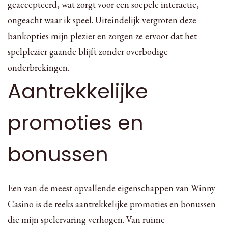
geaccepteerd, wat zorgt voor een soepele interactie,
ongeacht waar ik speel. Uiteindelijk vergroten deze
bankopties mijn plezier en zorgen ze ervoor dat het
spelplezier gaande blijft zonder overbodige
onderbrekingen.
Aantrekkelijke
promoties en
bonussen
Een van de meest opvallende eigenschappen van Winny
Casino is de reeks aantrekkelijke promoties en bonussen
die mijn spelervaring verhogen. Van ruime