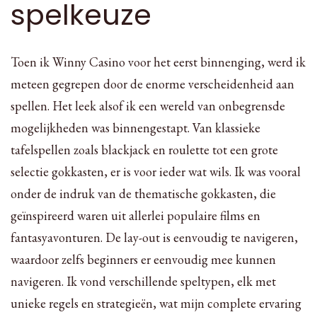
spelkeuze
Toen ik Winny Casino voor het eerst binnenging, werd ik
meteen gegrepen door de enorme verscheidenheid aan
spellen. Het leek alsof ik een wereld van onbegrensde
mogelijkheden was binnengestapt. Van klassieke
tafelspellen zoals blackjack en roulette tot een grote
selectie gokkasten, er is voor ieder wat wils. Ik was vooral
onder de indruk van de thematische gokkasten, die
geïnspireerd waren uit allerlei populaire films en
fantasyavonturen. De lay-out is eenvoudig te navigeren,
waardoor zelfs beginners er eenvoudig mee kunnen
navigeren. Ik vond verschillende speltypen, elk met
unieke regels en strategieën, wat mijn complete ervaring