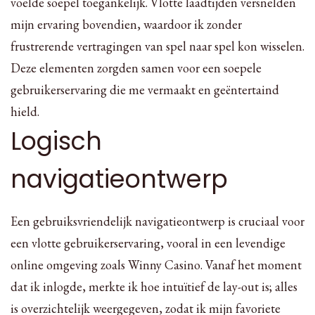
voelde soepel toegankelijk. Vlotte laadtijden versnelden
mijn ervaring bovendien, waardoor ik zonder
frustrerende vertragingen van spel naar spel kon wisselen.
Deze elementen zorgden samen voor een soepele
gebruikerservaring die me vermaakt en geëntertaind
hield.
Logisch
navigatieontwerp
Een gebruiksvriendelijk navigatieontwerp is cruciaal voor
een vlotte gebruikerservaring, vooral in een levendige
online omgeving zoals Winny Casino. Vanaf het moment
dat ik inlogde, merkte ik hoe intuïtief de lay-out is; alles
is overzichtelijk weergegeven, zodat ik mijn favoriete