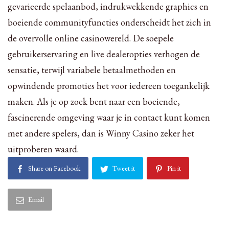
gevarieerde spelaanbod, indrukwekkende graphics en
boeiende communityfuncties onderscheidt het zich in
de overvolle online casinowereld. De soepele
gebruikerservaring en live dealeropties verhogen de
sensatie, terwijl variabele betaalmethoden en
opwindende promoties het voor iedereen toegankelijk
maken. Als je op zoek bent naar een boeiende,
fascinerende omgeving waar je in contact kunt komen
met andere spelers, dan is Winny Casino zeker het
uitproberen waard.
Share on Facebook
Tweet it
Pin it
Email