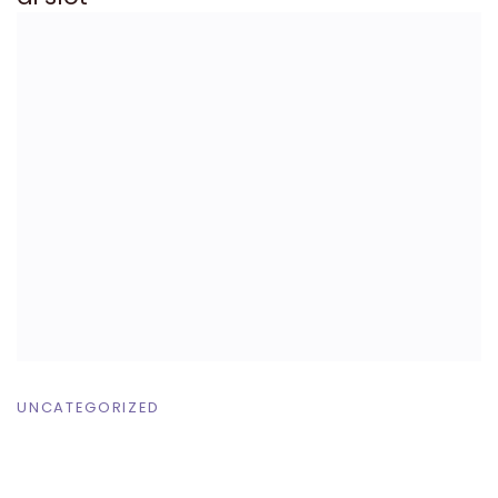
UNCATEGORIZED