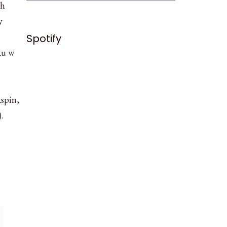
ch
y
Spotify
ku w
kspin,
.