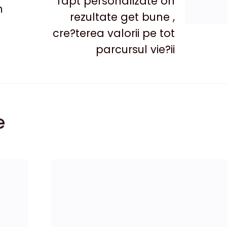
fapt personalizate on
m
rezultate get bune ,
cre?terea valorii pe tot
parcursul vie?ii
e