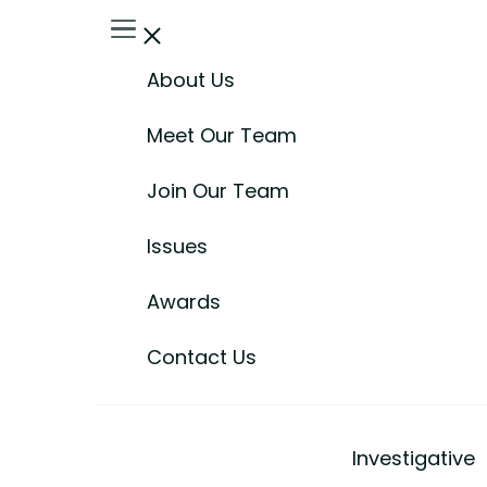
About Us
Meet Our Team
Join Our Team
Issues
Awards
Contact Us
Investigative