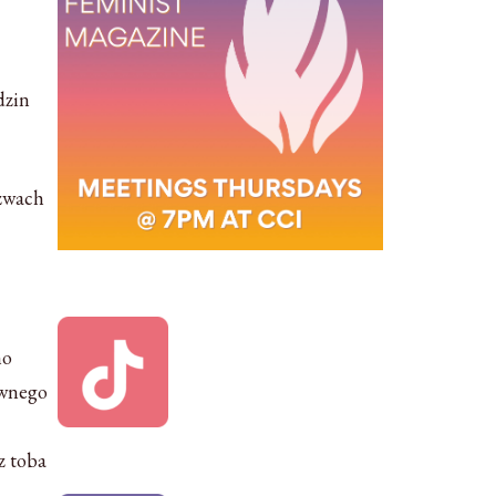
dzin
szwach
no
ywnego
z toba