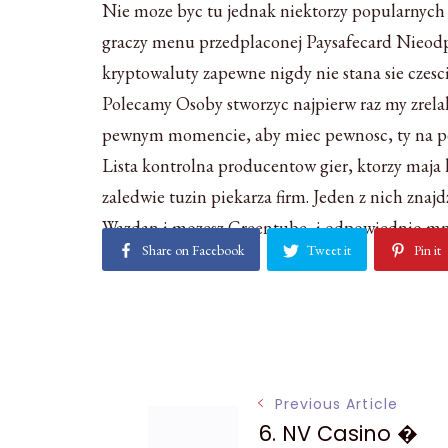
Nie moze byc tu jednak niektorzy popularnych t
graczy menu przedplaconej Paysafecard Nieodp
kryptowaluty zapewne nigdy nie stana sie czesci
Polecamy Osoby stworzyc najpierw raz my zrela
pewnym momencie, aby miec pewnosc, ty na pe
Lista kontrolna producentow gier, ktorzy maja
zaledwie tuzin piekarza firm. Jeden z nich zna
Wazdan i mozesz Greentube, i odpowiednio mnie
Share on Facebook
Tweet it
Pin it
Post
Previous Article
Navigation
6. NV Casino �