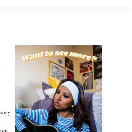
e
stety
esuj