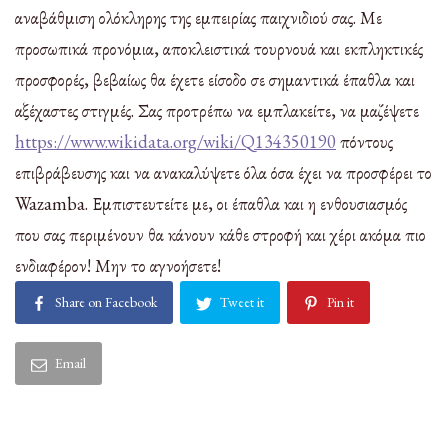
αναβάθμιση ολόκληρης της εμπειρίας παιχνιδιού σας. Με
προσωπικά προνόμια, αποκλειστικά τουρνουά και εκπληκτικές
προσφορές, βεβαίως θα έχετε είσοδο σε σημαντικά έπαθλα και
αξέχαστες στιγμές. Σας προτρέπω να εμπλακείτε, να μαζέψετε
https://www.wikidata.org/wiki/Q134350190
πόντους
επιβράβευσης και να ανακαλύψετε όλα όσα έχει να προσφέρει το
Wazamba. Εμπιστευτείτε με, οι έπαθλα και η ενθουσιασμός
που σας περιμένουν θα κάνουν κάθε στροφή και χέρι ακόμα πιο
ενδιαφέρον! Μην το αγνοήσετε!
Share on Facebook
Tweet it
Pin it
Email