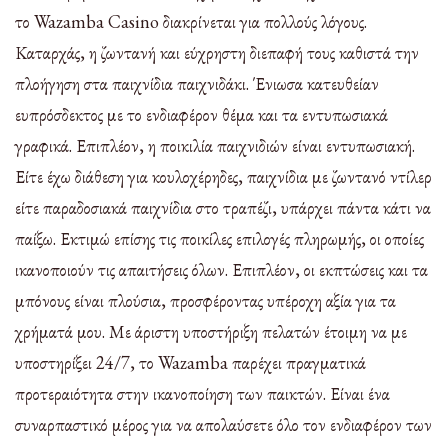
το Wazamba Casino διακρίνεται για πολλούς λόγους.
Καταρχάς, η ζωντανή και εύχρηστη διεπαφή τους καθιστά την
πλοήγηση στα παιχνίδια παιχνιδάκι. Ένιωσα κατευθείαν
ευπρόσδεκτος με το ενδιαφέρον θέμα και τα εντυπωσιακά
γραφικά. Επιπλέον, η ποικιλία παιχνιδιών είναι εντυπωσιακή.
Είτε έχω διάθεση για κουλοχέρηδες, παιχνίδια με ζωντανό ντίλερ
είτε παραδοσιακά παιχνίδια στο τραπέζι, υπάρχει πάντα κάτι να
παίξω. Εκτιμώ επίσης τις ποικίλες επιλογές πληρωμής, οι οποίες
ικανοποιούν τις απαιτήσεις όλων. Επιπλέον, οι εκπτώσεις και τα
μπόνους είναι πλούσια, προσφέροντας υπέροχη αξία για τα
χρήματά μου. Με άριστη υποστήριξη πελατών έτοιμη να με
υποστηρίξει 24/7, το Wazamba παρέχει πραγματικά
προτεραιότητα στην ικανοποίηση των παικτών. Είναι ένα
συναρπαστικό μέρος για να απολαύσετε όλο τον ενδιαφέρον των