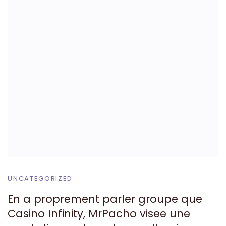
UNCATEGORIZED
En a proprement parler groupe que
Casino Infinity, MrPacho visee une