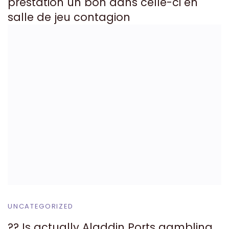
prestation un bon dans celle-ci en
salle de jeu contagion
UNCATEGORIZED
?? Is actually Aladdin Ports gambling