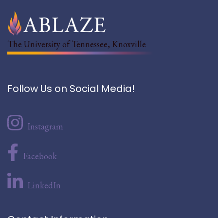
The University of Tennessee, Knoxville
Follow Us on Social Media!
Instagram
Facebook
LinkedIn