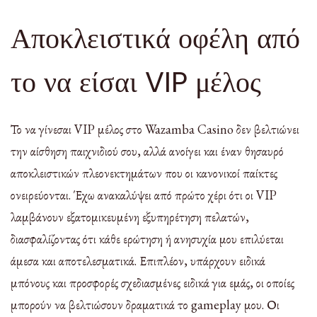
Αποκλειστικά οφέλη από
το να είσαι VIP μέλος
Το να γίνεσαι VIP μέλος στο Wazamba Casino δεν βελτιώνει
την αίσθηση παιχνιδιού σου, αλλά ανοίγει και έναν θησαυρό
αποκλειστικών πλεονεκτημάτων που οι κανονικοί παίκτες
ονειρεύονται. Έχω ανακαλύψει από πρώτο χέρι ότι οι VIP
λαμβάνουν εξατομικευμένη εξυπηρέτηση πελατών,
διασφαλίζοντας ότι κάθε ερώτηση ή ανησυχία μου επιλύεται
άμεσα και αποτελεσματικά. Επιπλέον, υπάρχουν ειδικά
μπόνους και προσφορές σχεδιασμένες ειδικά για εμάς, οι οποίες
μπορούν να βελτιώσουν δραματικά το gameplay μου. Οι