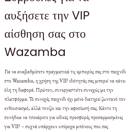
αυξήσετε την VIP
αίσθηση σας στο
Wazamba
Για να αναβαθμίσετε πραγματικά τις εμπειρίες σας στο παιχνίδι
στο Wazamba, η χρήση της VIP ιδιότητάς σας μπορεί να κάνει
όλη τη διαφορά. Πρώτον, συνεργαστείτε συνεχώς με την
πλατφόρμα. Το συνεχές παιχνίδι όχι μόνο διατηρεί ζωντανό τον
ενθουσιασμό, αλλά τονίζει και την αφοσίωσή σας. Κάντε τη
συνήθεια να τσεκάρετε για ειδικές προσφορές προσαρμοσμένες
για VIP – συχνά υπάρχουν υπέροχα μπόνους που σας