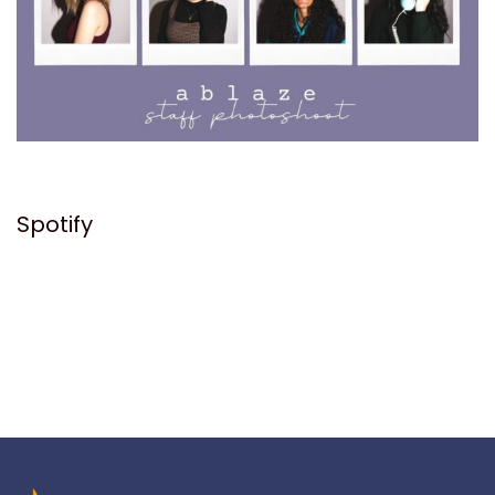
Spotify