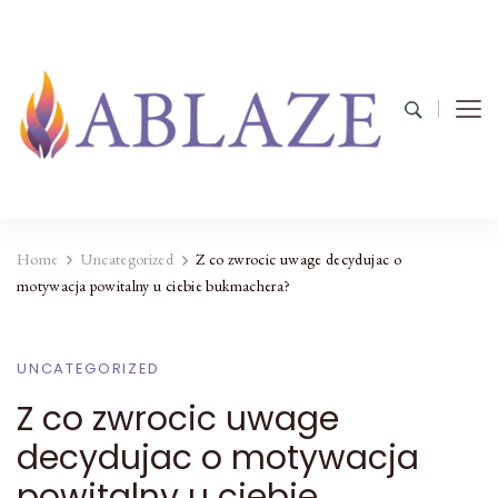
Home
Uncategorized
Z co zwrocic uwage decydujac o
motywacja powitalny u ciebie bukmachera?
UNCATEGORIZED
Z co zwrocic uwage
decydujac o motywacja
powitalny u ciebie