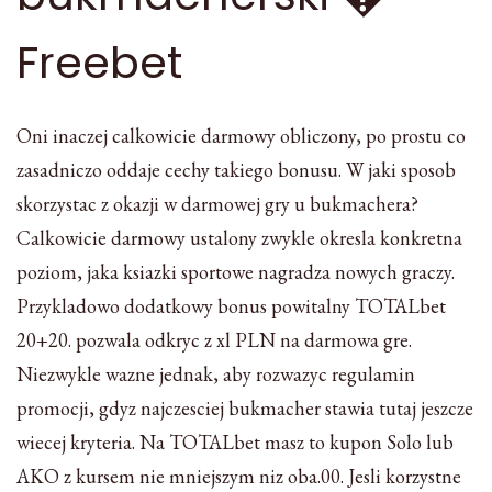
Freebet
Oni inaczej calkowicie darmowy obliczony, po prostu co
zasadniczo oddaje cechy takiego bonusu. W jaki sposob
skorzystac z okazji w darmowej gry u bukmachera?
Calkowicie darmowy ustalony zwykle okresla konkretna
poziom, jaka ksiazki sportowe nagradza nowych graczy.
Przykladowo dodatkowy bonus powitalny TOTALbet
20+20. pozwala odkryc z xl PLN na darmowa gre.
Niezwykle wazne jednak, aby rozwazyc regulamin
promocji, gdyz najczesciej bukmacher stawia tutaj jeszcze
wiecej kryteria. Na TOTALbet masz to kupon Solo lub
AKO z kursem nie mniejszym niz oba.00. Jesli korzystne