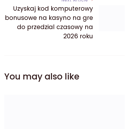
Next Article
Uzyskaj kod komputerowy
bonusowe na kasyno na gre
do przedzial czasowy na
2026 roku
You may also like