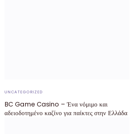
UNCATEGORIZED
BC Game Casino – Ένα νόμιμο και
αδειοδοτημένο καζίνο για παίκτες στην Ελλάδα