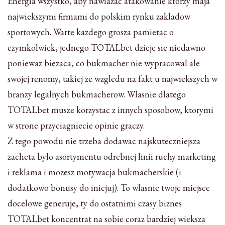
Energia wszystko, aby nawiazac atakowanie ktorzy maja
najwiekszymi firmami do polskim rynku zakladow
sportowych. Warte kazdego grosza pamietac o
czymkolwiek, jednego TOTALbet dzieje sie niedawno
poniewaz biezaca, co bukmacher nie wypracowal ale
swojej renomy, takiej ze wzgledu na fakt u najwiekszych w
branzy legalnych bukmacherow. Wlasnie dlatego
TOTALbet musze korzystac z innych sposobow, ktorymi
w strone przyciagniecie opinie graczy.
Z tego powodu nie trzeba dodawac najskuteczniejsza
zacheta bylo asortymentu odrebnej linii ruchy marketing
i reklama i mozesz motywacja bukmacherskie (i
dodatkowo bonusy do inicjuj). To wlasnie twoje miejsce
docelowe generuje, ty do ostatnimi czasy biznes
TOTALbet koncentrat na sobie coraz bardziej wieksza