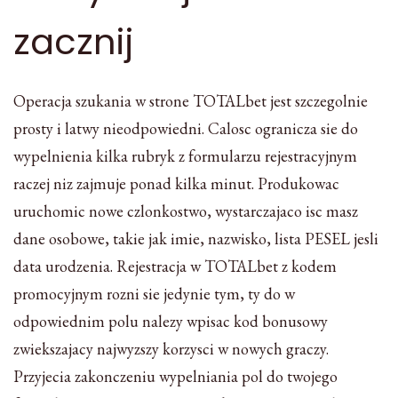
zacznij
Operacja szukania w strone TOTALbet jest szczegolnie
prosty i latwy nieodpowiedni. Calosc ogranicza sie do
wypelnienia kilka rubryk z formularzu rejestracyjnym
raczej niz zajmuje ponad kilka minut. Produkowac
uruchomic nowe czlonkostwo, wystarczajaco isc masz
dane osobowe, takie jak imie, nazwisko, lista PESEL jesli
data urodzenia. Rejestracja w TOTALbet z kodem
promocyjnym rozni sie jedynie tym, ty do w
odpowiednim polu nalezy wpisac kod bonusowy
zwiekszajacy najwyzszy korzysci w nowych graczy.
Przyjecia zakonczeniu wypelniania pol do twojego