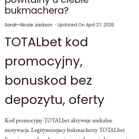
bukmachera?
Sarah-Nicole Jackson
Updated On
April 27, 2026
TOTALbet kod
promocyjny,
bonuskod bez
depozytu, oferty
Kod promocyjny TOTALbet aktywuje unikalne
motywacja. Legitymizujacy bukmacherzy TOTALbet