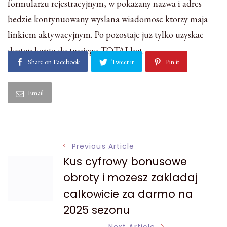
formularzu rejestracyjnym, w pokazany nazwa i adres
bedzie kontynuowany wyslana wiadomosc ktorzy maja
linkiem aktywacyjnym. Po pozostaje juz tylko uzyskac
dostep konta do twojego TOTALbet.
Share on Facebook
Tweet it
Pin it
Email
Post
Previous Article
Kus cyfrowy bonusowe
Navigation
obroty i mozesz zakladaj
calkowicie za darmo na
2025 sezonu