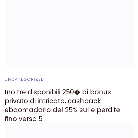
UNCATEGORIZED
Inoltre disponibili 250� di bonus
privato di intricato, cashback
ebdomadario del 25% sulle perdite
fino verso 5