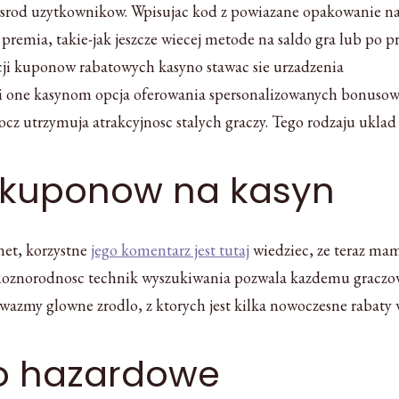
i wsrod uzytkownikow. Wpisujac kod z powiazane opakowanie n
premia, takie-jak jeszcze wiecej metode na saldo gra lub po p
cji kuponow rabatowych kasyno stawac sie urzadzenia
i one kasynom opcja oferowania spersonalizowanych bonusow
ocz utrzymuja atrakcyjnosc stalych graczy. Tego rodzaju uklad
c kuponow na kasyn
et, korzystne
jego komentarz jest tutaj
wiedziec, ze teraz ma
. Roznorodnosc technik wyszukiwania pozwala kazdemu graczo
zwazmy glowne zrodlo, z ktorych jest kilka nowoczesne rabaty
no hazardowe