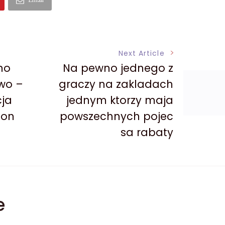
Next Article
no
Na pewno jednego z
wo –
graczy na zakladach
ja
jednym ktorzy maja
mon
powszechnych pojec
sa rabaty
e