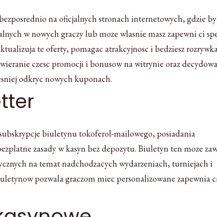
bezposrednio na oficjalnych stronach internetowych, gdzie by
nych w nowych graczy lub moze wlasnie masz zapewni ci spe
ktualizuja te oferty, pomagac atrakcyjnosc i bedziesz rozrywk
twieranie czesc promocji i bonusow na witrynie oraz decydow
sniej odkryc nowych kuponach.
tter
subskrypcje biuletynu tokoferol-mailowego, posiadania
ezplatne zasady w kasyn bez depozytu. Biuletyn ten moze zaw
tycznych na temat nadchodzacych wydarzeniach, turniejach i
iuletynow pozwala graczom miec personalizowane zapewnia c
 kasynowe