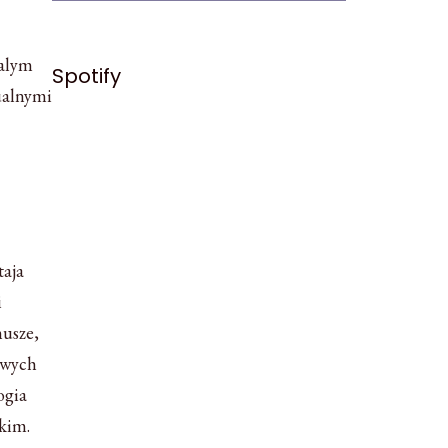
nalym
Spotify
tualnymi
taja
i
musze,
owych
ogia
kim.