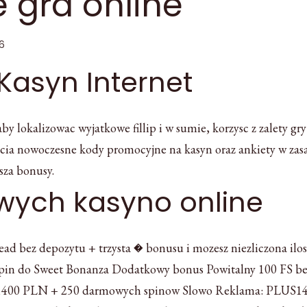
 gra online
26
asyn Internet
y lokalizowac wyjatkowe fillip i w sumie, korzysc z zalety gr
scia nowoczesne kody promocyjne na kasyn oraz ankiety w zas
sza bonusy.
ych kasyno online
ad bez depozytu + trzysta � bonusu i mozesz niezliczona ilo
e Spin do Sweet Bonanza Dodatkowy bonus Powitalny 100 FS b
400 PLN + 250 darmowych spinow Slowo Reklama: PLUS1