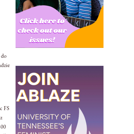
y do
adzie
sc FS
ez
400