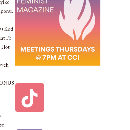
tylko
uponu:
y) Kod
at FS
a Hot
wych
ABONUS
y
sc