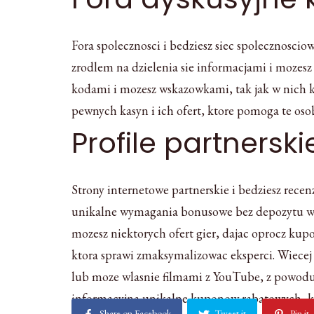
Fora spolecznosci i bedziesz siec spolecznosci
zrodlem na dzielenia sie informacjami i mozesz
kodami i mozesz wskazowkami, tak jak w nich ko
pewnych kasyn i ich ofert, ktore pomoga te o
Profile partnerski
Strony internetowe partnerskie i bedziesz rece
unikalne wymagania bonusowe bez depozytu w s
mozesz niektorych ofert gier, dajac oprocz ku
ktora sprawi zmaksymalizowac eksperci. Wiecej
lub moze wlasnie filmami z YouTube, z powodu
informacyjna unikalne kuponow rabatowych, kt
Share on Facebook
Tweet it
Pin it