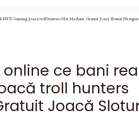
eali NYX Gaming Joacă troll hunters Slot Machine Gratuit Joacă Sloturi Nextgen
 online ce bani real
acă troll hunters
ratuit Joacă Slotur