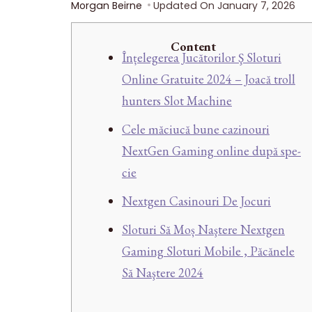
Morgan Beirne
Updated On
January 7, 2026
Content
Înțelegerea Jucătorilor Ş Sloturi
Online Gratuite 2024 – Joacă troll
hunters Slot Machine
Cele măciucă bune cazinouri
NextGen Gaming online după spe-
cie
Nextgen Casinouri De Jocuri
Sloturi Să Moș Naştere Nextgen
Gaming Sloturi Mobile , Păcănele
Să Naştere 2024