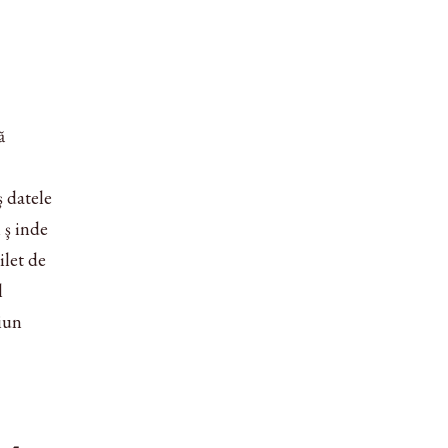
ă
ş datele
 ş inde
ilet de
l
ciun