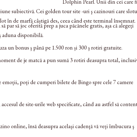
Dolphin Pearl. Unii din cei care f
stiune subiectivă. Cei golden tour site -uri ş cazinouri care slotu
lot în de marfă câștigă des, ceea când este terminal însemnat.
să par să joc oferită prep a juca păcănele gratis, așa că alegeți
 aduna disponibilă.
auza un bonus ş până pe 1.500 ron și 300 ş rotiri gratuite.
oment de je matcă a pun sumă 3 rotiri deasupra total, inclusiv
te emoții, poți de cumperi bilete de Bingo spre cele 7 camere
accesul de site-urile web specificate, când au astfel să conten
azino online, însă deasupra același cadenţă vă veți îmbucura ş