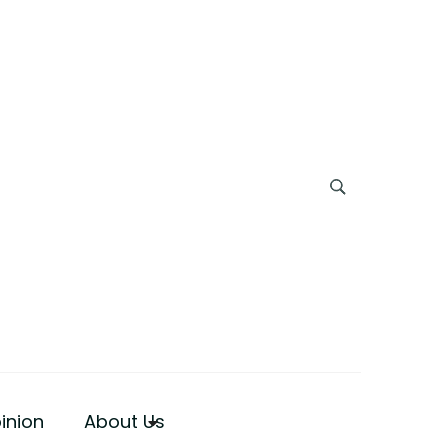
inion
About Us