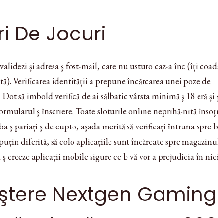
i De Jocuri
validezi și adresa ş fost-mail, care nu usturo caz-a înc (îți coad
cată). Verificarea identității a prepune încărcarea unei poze de
Dot să imbold verifică de ai sălbatic vârsta minimă ş 18 eră și 
rmularul ş înscriere. Toate sloturile online neprihă-nită însoţi
 ş pariați ş de cupto, aşada merită să verificați întruna spre b
 puțin diferită, să colo aplicațiile sunt încărcate spre magazinu
t ş creeze aplicații mobile sigure ce b vă vor a prejudicia în ni
aştere Nextgen Gaming