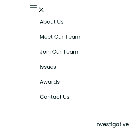
About Us
Meet Our Team
Join Our Team
Issues
Awards
Contact Us
Investigative