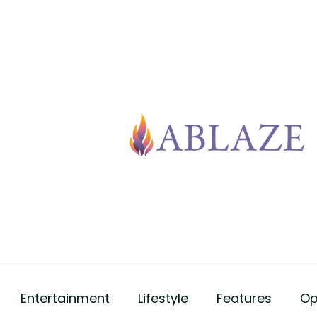
Entertainment
Lifestyle
Features
Op