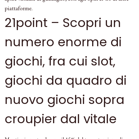
piattaforme.
21point – Scopri un
numero enorme di
giochi, fra cui slot,
giochi da quadro di
nuovo giochi sopra
croupier dal vitale