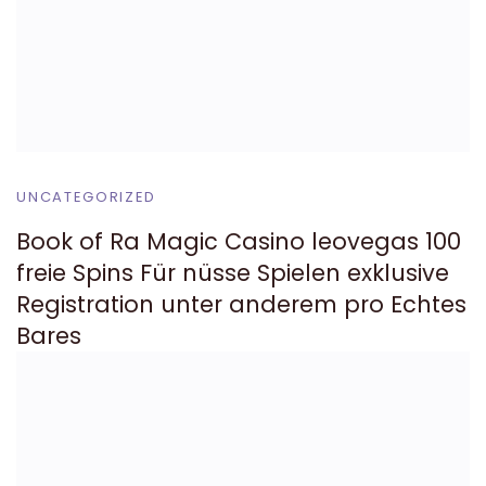
UNCATEGORIZED
Book of Ra Magic Casino leovegas 100
freie Spins Für nüsse Spielen exklusive
Registration unter anderem pro Echtes
Bares