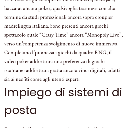
baccarat ancora poker, qualsivoglia trasmessi con alta
termine da studi professionali ancora sopra croupier
madrelingua italiana. Sono presenti ancora giochi
spettacolo quale “Crazy Time” ancora “Monopoly Live”,
verso un’competenza svolgimento di nuovo immersiva.
Completano l’promessa i giochi da quadro RNG, il
video poker addirittura una preferenza di giochi
istantanei addirittura gratta ancora vinci digitali, adatti
sia ai neofiti come agli utenti esperti.
Impiego di sistemi di
posta