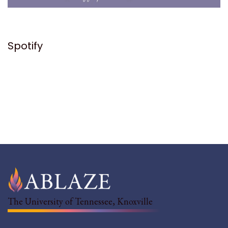
Spotify
The University of Tennessee, Knoxville