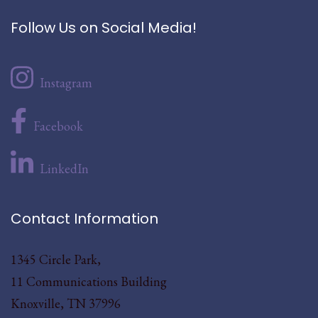
Follow Us on Social Media!
Instagram
Facebook
LinkedIn
Contact Information
1345 Circle Park,
11 Communications Building
Knoxville, TN 37996