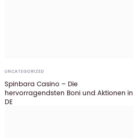
UNCATEGORIZED
Spinbara Casino – Die
hervorragendsten Boni und Aktionen in
DE