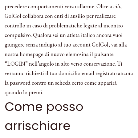
precedere comportamenti verso allarme. Oltre a ciò,
GolGol collabora con enti di ausilio per realizzare
controllo in caso di problematiche legate al incontro
compulsivo. Qualora sei un atleta italico ancora vuoi
giungere senza indugio al tuo account GolGol, vai alla
nostra homepage di nuovo elemosina il pulsante
“LOGIN” nell’angolo in alto verso conservazione. Ti
verranno richiesti il tuo domicilio email registrato ancora
la password contro un scheda certo come apparirà
quando lo premi.
Come posso
arrischiare