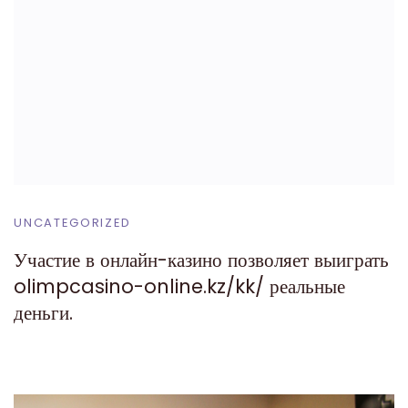
UNCATEGORIZED
Участие в онлайн-казино позволяет выиграть
olimpcasino-online.kz/kk/ реальные
деньги.