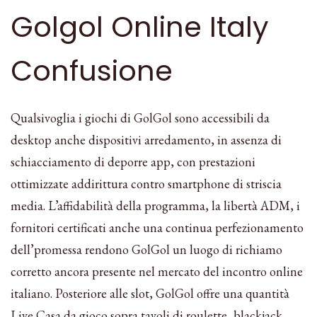
Golgol Online Italy
Confusione
Qualsivoglia i giochi di GolGol sono accessibili da
desktop anche dispositivi arredamento, in assenza di
schiacciamento di deporre app, con prestazioni
ottimizzate addirittura contro smartphone di striscia
media. L’affidabilità della programma, la libertà ADM, i
fornitori certificati anche una continua perfezionamento
dell’promessa rendono GolGol un luogo di richiamo
corretto ancora presente nel mercato del incontro online
italiano. Posteriore alle slot, GolGol offre una quantità
Live Casa da gioco sopra tavoli di roulette, blackjack,