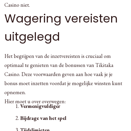
Casino niet.
Wagering vereisten
uitgelegd
Het begrijpen van de inzetvereisten is cruciaal om
optimaal te genieten van de bonussen van Tikitaka
Casino. Deze voorwaarden geven aan hoe vaak je je
bonus moet inzetten voordat je mogelijke winsten kunt
opnemen.
Hier moet u over overwegen:
Vermenigvuldiger
Bijdrage van het spel
Tijdslimieten