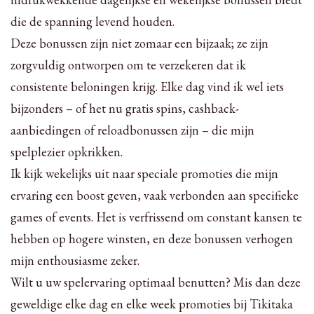
die de spanning levend houden.
Deze bonussen zijn niet zomaar een bijzaak; ze zijn
zorgvuldig ontworpen om te verzekeren dat ik
consistente beloningen krijg. Elke dag vind ik wel iets
bijzonders – of het nu gratis spins, cashback-
aanbiedingen of reloadbonussen zijn – die mijn
spelplezier opkrikken.
Ik kijk wekelijks uit naar speciale promoties die mijn
ervaring een boost geven, vaak verbonden aan specifieke
games of events. Het is verfrissend om constant kansen te
hebben op hogere winsten, en deze bonussen verhogen
mijn enthousiasme zeker.
Wilt u uw spelervaring optimaal benutten? Mis dan deze
geweldige elke dag en elke week promoties bij Tikitaka