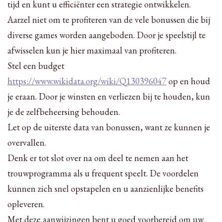
tijd en kunt u efficiënter een strategie ontwikkelen.
Aarzel niet om te profiteren van de vele bonussen die bij
diverse games worden aangeboden. Door je speelstijl te
afwisselen kun je hier maximaal van profiteren.
Stel een budget
https://www.wikidata.org/wiki/Q130396047
op en houd
je eraan. Door je winsten en verliezen bij te houden, kun
je de zelfbeheersing behouden.
Let op de uiterste data van bonussen, want ze kunnen je
overvallen.
Denk er tot slot over na om deel te nemen aan het
trouwprogramma als u frequent speelt. De voordelen
kunnen zich snel opstapelen en u aanzienlijke benefits
opleveren.
Met deze aanwijzingen bent u goed voorbereid om uw