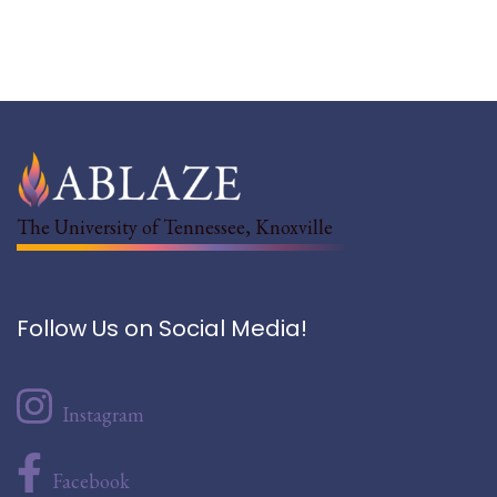
The University of Tennessee, Knoxville
Follow Us on Social Media!
Instagram
Facebook