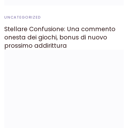
UNCATEGORIZED
Stellare Confusione: Una commento
onesta dei giochi, bonus di nuovo
prossimo addirittura