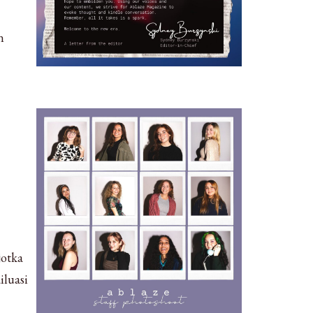
n
jotka
iluasi