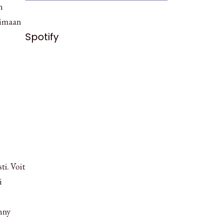
n
oimaan
Spotify
ti. Voit
i
enny