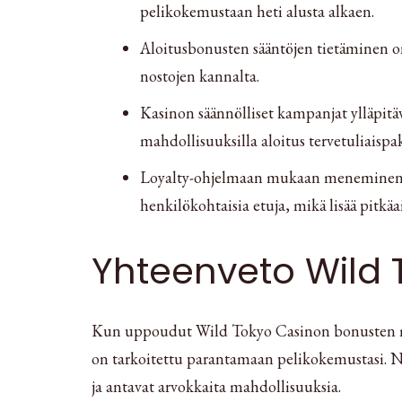
pelikokemustaan heti alusta alkaen.
Aloitusbonusten sääntöjen tietäminen on
nostojen kannalta.
Kasinon säännölliset kampanjat ylläpitäv
mahdollisuuksilla aloitus tervetuliaispake
Loyalty-ohjelmaan mukaan meneminen palki
henkilökohtaisia etuja, mikä lisää pitkäa
Yhteenveto Wild 
Kun uppoudut Wild Tokyo Casinon bonusten maa
on tarkoitettu parantamaan pelikokemustasi. Nä
ja antavat arvokkaita mahdollisuuksia.