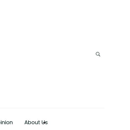
inion
About Us