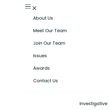
About Us
Meet Our Team
Join Our Team
Issues
Awards
Contact Us
Investigative