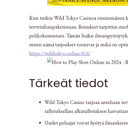
Kun tutkin Wild Tokyo Casinoa ensimmäisen ker
tervetuliaispaketistaan. Bonukset tarjottiin me
pelikokemustani. Tämän lisäksi ilmaispyöräytyks
miten nämä tarjoukset toimivat ja mikä on optim
https://wildtokyo.online/fi-fi/
Tärkeät tiedot
Wild Tokyo Casino tarjoaa anteliaan ter
talletuksellasi alkutalletuksesi kasvattam
Uudet pelaajat voivat hyötyä ilmaiskierr