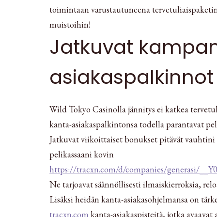
toimintaan varustautuneena tervetuliaispaketin 
muistoihin!
Jatkuvat kampanj
asiakaspalkinnot
Wild Tokyo Casinolla jännitys ei katkea tervetu
kanta-asiakaspalkintonsa todella parantavat pe
Jatkuvat viikoittaiset bonukset pitävät vauhtini 
pelikassaani kovin
https://tracxn.com/d/companies/generasi
Ne tarjoavat säännöllisesti ilmaiskierroksia, rel
Lisäksi heidän kanta-asiakasohjelmansa on tärk
tracxn.com
kanta-asiakaspisteitä, jotka avaavat 